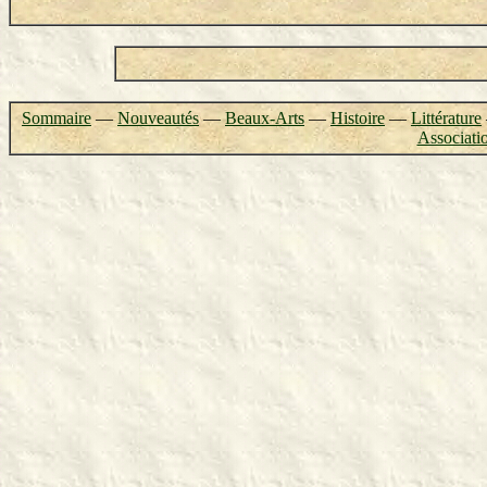
Sommaire
—
Nouveautés
—
Beaux-Arts
—
Histoire
—
Littérature
Associati