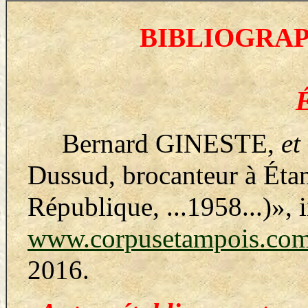
BIBLIOGRAP
É
Bernard GINESTE
,
et
Dussud, brocanteur à Éta
République, ...1958...)
»
, 
www.corpusetampois.com
2016.