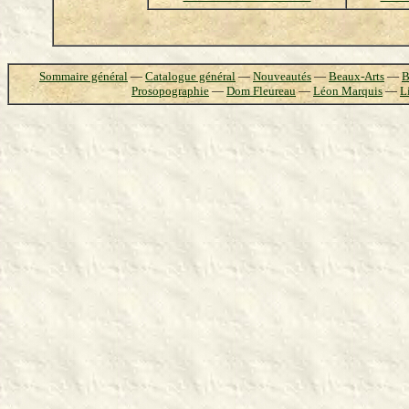
Sommaire général
—
Catalogue général
—
Nouveautés
—
Beaux-Arts
—
B
Prosopographie
—
Dom Fleureau
—
Léon Marquis
—
L